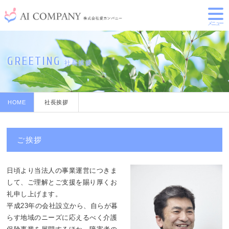
メニュー
GREETING
社長挨拶
HOME
社長挨拶
ご挨拶
日頃より当法人の事業運営につきま
して、ご理解とご支援を賜り厚くお
礼申し上げます。
平成23年の会社設立から、自らが暮
らす地域のニーズに応えるべく介護